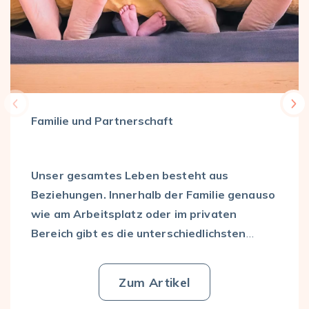
Familie und Partnerschaft
Unser gesamtes Leben besteht aus
Beziehungen. Innerhalb der Familie genauso
wie am Arbeitsplatz oder im privaten
Bereich gibt es die unterschiedlichsten
Beziehungen zueinander und im Laufe des
Lebens begegnet man unzähligen
Zum Artikel
Familie
verschiedenen Menschen mit vielfältigen