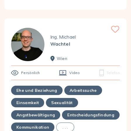
Favorite
Ing. Michael
Wachtel
Wien
Persönlich
Video
Telefon
Ehe und Beziehung
Arbeitssuche
Einsamkeit
Sexualität
Angstbewältigung
Entscheidungsfindung
Kommunikation
. . .