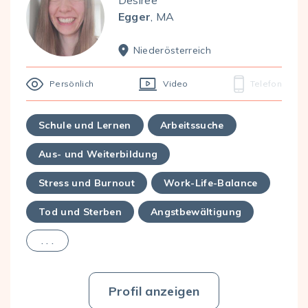
Egger
, MA
Nieder­österreich
Persönlich
Video
Telefon
Schule und Lernen
Arbeitssuche
Aus- und Weiterbildung
Stress und Burnout
Work-Life-Balance
Tod und Sterben
Angstbewältigung
. . .
Profil anzeigen