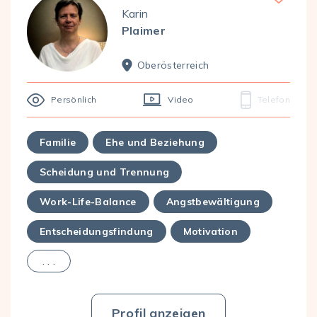
Karin
Plaimer
Ober­österreich
Persönlich
Video
Telefon
Familie
Ehe und Beziehung
Scheidung und Trennung
Work-Life-Balance
Angstbewältigung
Entscheidungsfindung
Motivation
. . .
Profil anzeigen