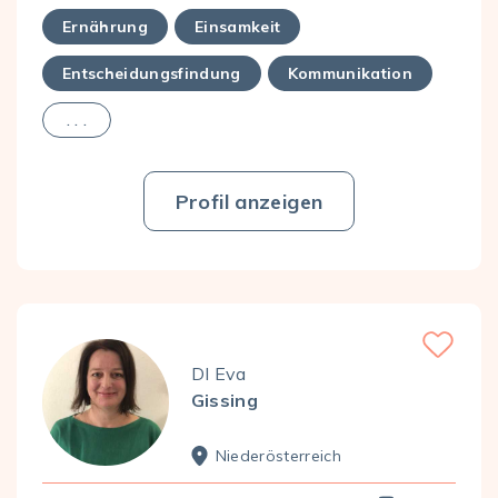
Ernährung
Einsamkeit
Entscheidungsfindung
Kommunikation
. . .
Profil anzeigen
Favorite
DI Eva
Gissing
Nieder­österreich