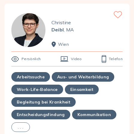
Favorite
Christine
Deibl
, MA
Wien
Persönlich
Video
Telefon
Arbeitssuche
Aus- und Weiterbildung
Work-Life-Balance
Einsamkeit
Begleitung bei Krankheit
Entscheidungsfindung
Kommunikation
. . .