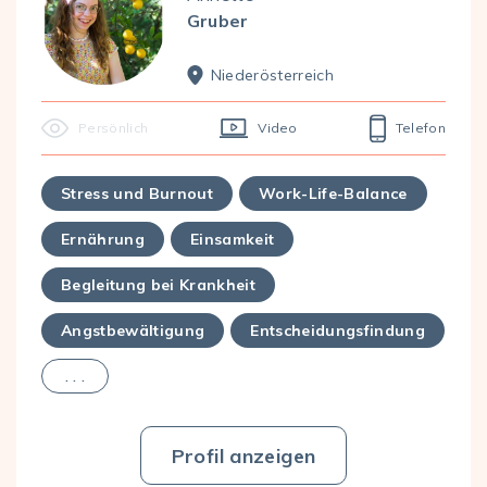
Gruber
Nieder­österreich
Persönlich
Video
Telefon
Stress und Burnout
Work-Life-Balance
Ernährung
Einsamkeit
Begleitung bei Krankheit
Angstbewältigung
Entscheidungsfindung
. . .
Profil anzeigen