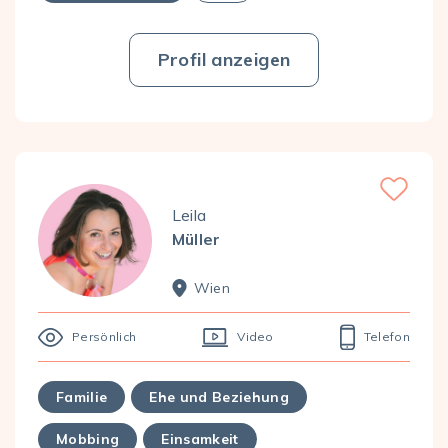
Profil anzeigen
Favorite
Leila
Müller
Wien
Persönlich
Video
Telefon
Familie
Ehe und Beziehung
Mobbing
Einsamkeit