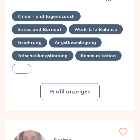
Kinder- und Jugendcoach
Stress und Burnout
Work-Life-Balance
Ernährung
Angstbewältigung
Entscheidungsfindung
Kommunikation
. . .
Profil anzeigen
Favorite
Desiree