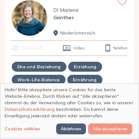
Favorite
DI Marlene
Günther
Nieder­österreich
Persönlich
Video
Telefon
Ehe und Beziehung
Erziehung
Work-Life-Balance
Ernährung
Hallo! Bitte akzeptiere unsere Cookies für das beste
Sexualität
Angstbewältigung
Website-Erlebnis. Durch Klicken auf "Alle akzeptieren"
stimmst du der Verwendung aller Cookies zu, wie in unserer
Entscheidungsfindung
. . .
Datenschutzerklärung
beschrieben. Du kannst deine
Einwilligung jederzeit ändern oder widerrufen.
Profil anzeigen
Cookies wählen
Ablehnen
Alle akzeptieren