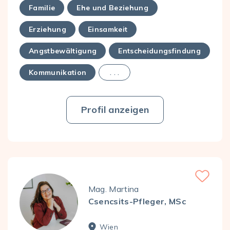
Familie
Ehe und Beziehung
Erziehung
Einsamkeit
Angstbewältigung
Entscheidungsfindung
Kommunikation
. . .
Profil anzeigen
Favorite
Mag. Martina
Csencsits-Pfleger, MSc
Wien