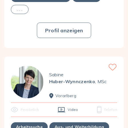
. . .
Profil anzeigen
Favorite
Sabine
Huber-Wynnczenko
, MSc
Vorarl­berg
Persönlich
Video
Telefon
Arbeitssuche
Aus- und Weiterbildung