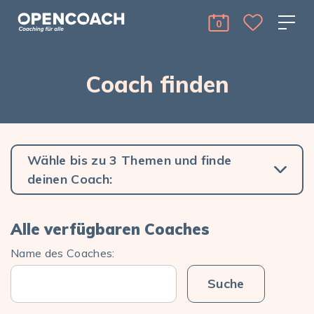
Skip to the content
Open Coach
0
cart Menu Toggle 
Coach finden
Wähle bis zu 3 Themen und finde
deinen Coach:
Alle verfügbaren Coaches
Name des Coaches: