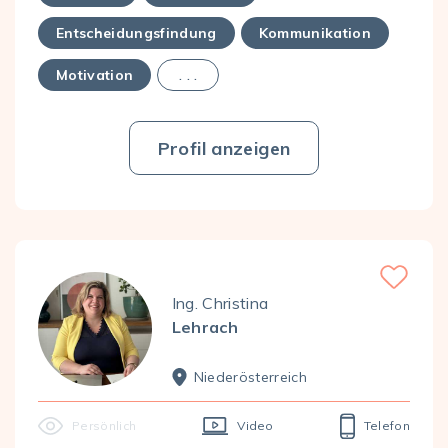
Entscheidungsfindung
Kommunikation
Motivation
. . .
Profil anzeigen
Favorite
Ing. Christina
Lehrach
Nieder­österreich
Persönlich
Video
Telefon