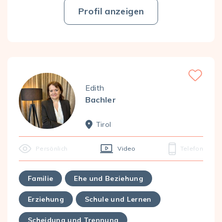
Profil anzeigen
Favorite
Edith
Bachler
Tirol
Persönlich
Video
Telefon
Familie
Ehe und Beziehung
Erziehung
Schule und Lernen
Scheidung und Trennung