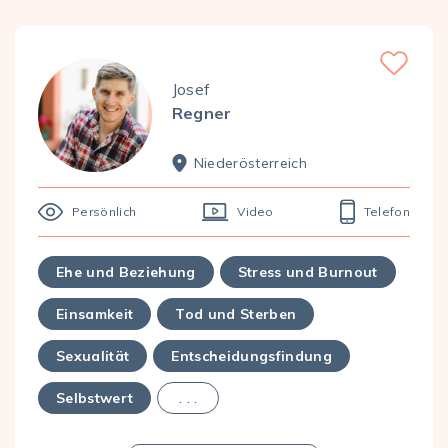
Favorite
Josef
Regner
Nieder­österreich
Persönlich
Video
Telefon
Ehe und Beziehung
Stress und Burnout
Einsamkeit
Tod und Sterben
Sexualität
Entscheidungsfindung
Selbstwert
. . .