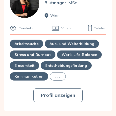
Blutmager
, MSc
Wien
Persönlich
Video
Telefon
Arbeitssuche
Aus- und Weiterbildung
Stress und Burnout
Work-Life-Balance
Einsamkeit
Entscheidungsfindung
Kommunikation
. . .
Profil anzeigen