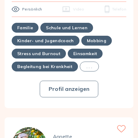
Persönlich
Video
Telefon
Familie
Schule und Lernen
Kinder- und Jugendcoach
Mobbing
Stress und Burnout
Einsamkeit
Begleitung bei Krankheit
. . .
Profil anzeigen
Favorite
Annette