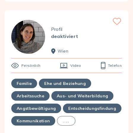
Favorite
Profil
deaktiviert
Wien
Persönlich
Video
Telefon
Familie
Ehe und Beziehung
Arbeitssuche
Aus- und Weiterbildung
Angstbewältigung
Entscheidungsfindung
Kommunikation
. . .