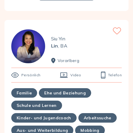
Favorite
Siu Yin
Lin
, BA
Vorarl­berg
Persönlich
Video
Telefon
Familie
Ehe und Beziehung
Schule und Lernen
Kinder- und Jugendcoach
Arbeitssuche
Aus- und Weiterbildung
Mobbing