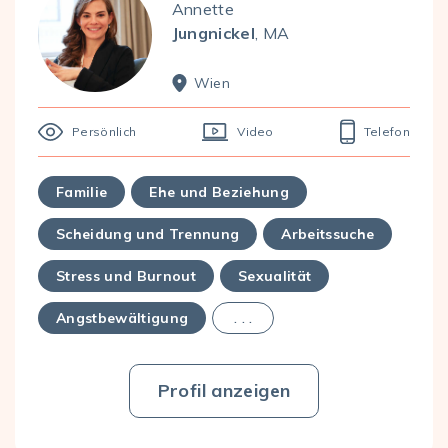
Annette
Jungnickel
, MA
Wien
Persönlich
Video
Telefon
Familie
Ehe und Beziehung
Scheidung und Trennung
Arbeitssuche
Stress und Burnout
Sexualität
Angstbewältigung
. . .
Profil anzeigen