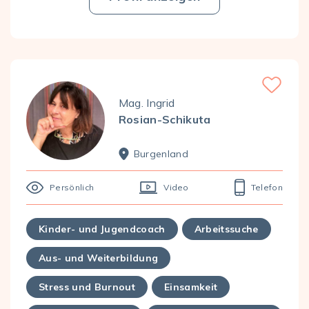
Favorite
Mag. Ingrid
Rosian-Schikuta
Burgen­land
Persönlich
Video
Telefon
Kinder- und Jugendcoach
Arbeitssuche
Aus- und Weiterbildung
Stress und Burnout
Einsamkeit