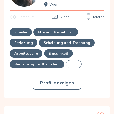
Wien
Persönlich
Video
Telefon
Familie
Ehe und Beziehung
Erziehung
Scheidung und Trennung
Arbeitssuche
Einsamkeit
Begleitung bei Krankheit
. . .
Profil anzeigen