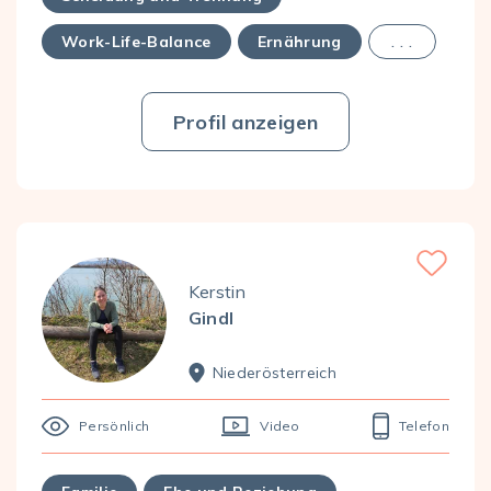
Work-Life-Balance
Ernährung
. . .
Profil anzeigen
Favorite
Kerstin
Gindl
Nieder­österreich
Persönlich
Video
Telefon