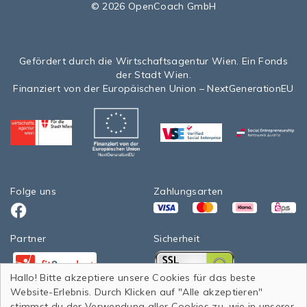
© 2026 OpenCoach GmbH
Gefördert durch die Wirtschaftsagentur Wien. Ein Fonds
der Stadt Wien.
Finanziert von der Europäischen Union – NextGenerationEU
Folge uns
Zahlungsarten
VISA
Mastercard
Klarna
eps>
Facebook
Partner
Sicherheit
Facebook
Facebook
Hallo! Bitte akzeptiere unsere Cookies für das beste
Website-Erlebnis. Durch Klicken auf "Alle akzeptieren"
StadtWien Wiener Wohnen 2020
stimmst du der Verwendung aller Cookies zu, wie in unserer