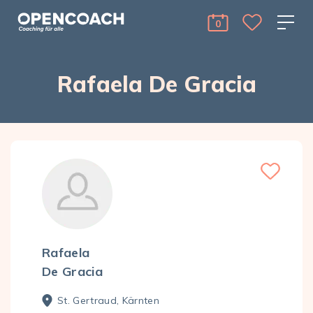
Skip to the content
Open Coach
0
cart Menu Toggle 
Rafaela De Gracia
Rafaela
De Gracia
St. Gertraud, Kärnten