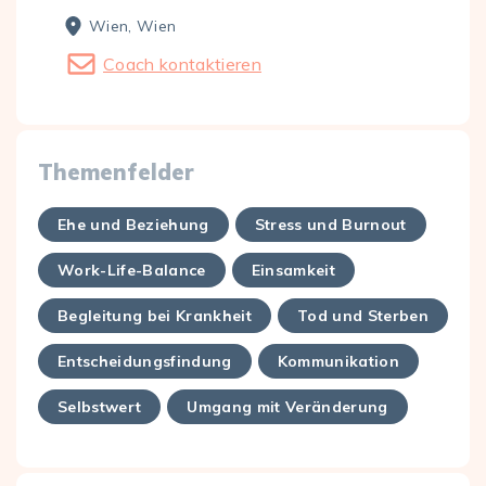
Wien, Wien
Coach kontaktieren
Themenfelder
Ehe und Beziehung
Stress und Burnout
Work-Life-Balance
Einsamkeit
Begleitung bei Krankheit
Tod und Sterben
Entscheidungsfindung
Kommunikation
Selbstwert
Umgang mit Veränderung