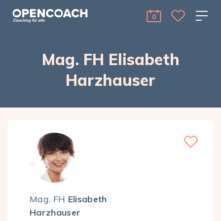
Skip to the content
Open Coach
0
cart Menu Toggle 
Mag. FH Elisabeth
Harzhauser
Mag. FH
Elisabeth
Harzhauser