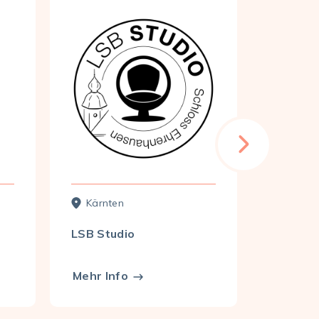
Kärnten
Wien
LSB Studio
the gree
Systemi
Coachi
Mehr Info
Mehr In