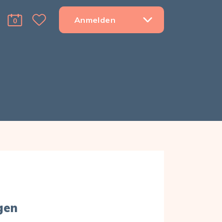
Anmelden
0
Favorite Menu Toggle Dropdown
cart Menu Toggle Dropdown
r
gen