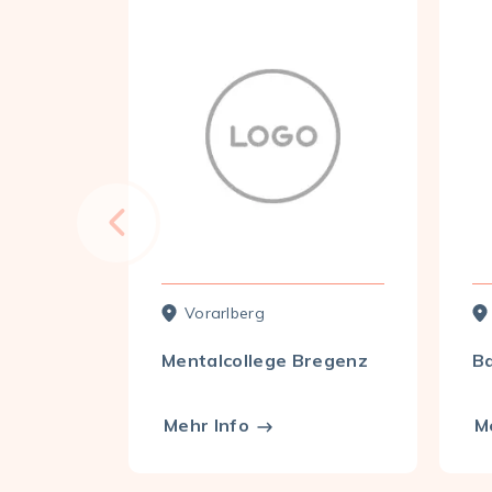
Vorarl­berg
Mentalcollege Bregenz
B
Mehr Info
M