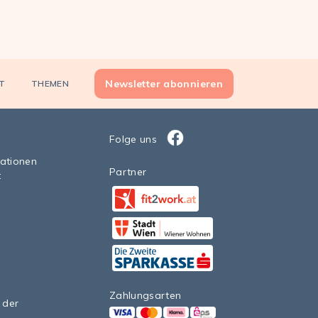
Newsletter abonnieren
T
THEMEN
Folge uns
Facebook
sationen
Partner
t
Facebook
StadtWien Wiener Wohnen 20
Facebook
Zahlungsarten
 der